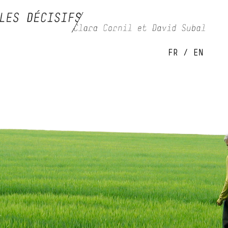
FR
/
EN