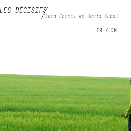
FR
/
EN